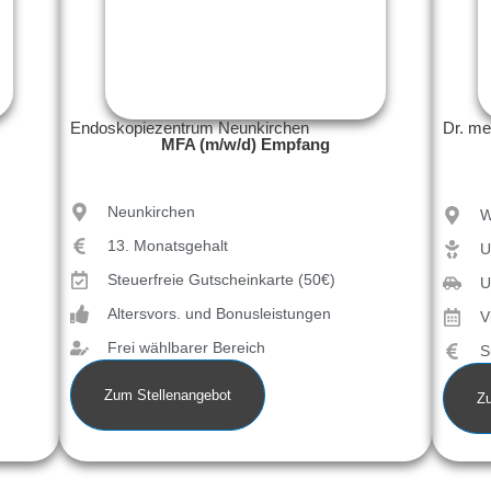
Endoskopiezentrum Neunkirchen
Dr. me
MFA (m/w/d) Empfang
Neunkirchen
W
13. Monatsgehalt
U
Steuerfreie Gutscheinkarte (50€)
U
Altersvors. und Bonusleistungen
V
Frei wählbarer Bereich
S
Zum Stellenangebot
Z