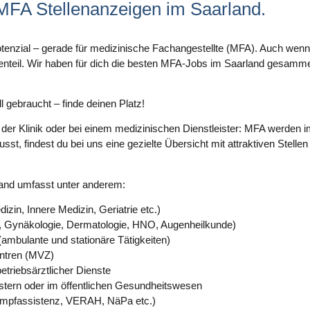
FA Stellenanzeigen im Saarland.
tenzial – gerade für
medizinische Fachangestellte (MFA)
. Auch wenn 
nteil. Wir haben für dich die besten MFA-Jobs im Saarland gesammelt
 gebraucht – finde deinen Platz!
 der Klinik oder bei einem medizinischen Dienstleister:
MFA werden im
sst, findest du bei uns eine gezielte Übersicht mit attraktiven Stell
and umfasst unter anderem:
in, Innere Medizin, Geriatrie etc.)
e, Gynäkologie, Dermatologie, HNO, Augenheilkunde)
ambulante und stationäre Tätigkeiten)
ntren (MVZ)
etriebsärztlicher Dienste
stern oder im öffentlichen Gesundheitswesen
(Impfassistenz, VERAH, NäPa etc.)