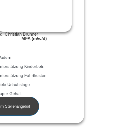
d. Christian Brunner
MFA (m/w/d)
adern
nterstützung Kinderbetr.
nterstützung Fahrtkosten
iele Urlaubstage
uper Gehalt
um Stellenangebot