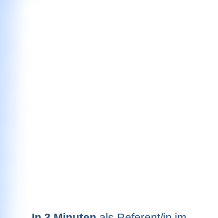
In 3 Minuten
als Referent/in im